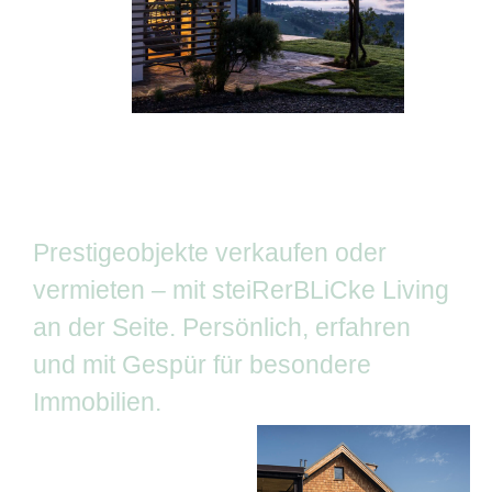
Prestigeobjekte verkaufen oder
vermieten – mit steiRerBLiCke Living
an der Seite. Persönlich, erfahren
und mit Gespür für besondere
Immobilien.