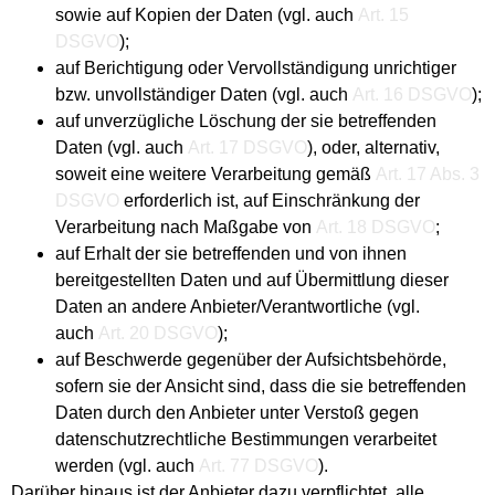
sowie auf Kopien der Daten (vgl. auch
Art. 15
DSGVO
);
auf Berichtigung oder Vervollständigung unrichtiger
bzw. unvollständiger Daten (vgl. auch
Art. 16 DSGVO
);
auf unverzügliche Löschung der sie betreffenden
Daten (vgl. auch
Art. 17 DSGVO
), oder, alternativ,
soweit eine weitere Verarbeitung gemäß
Art. 17 Abs. 3
DSGVO
erforderlich ist, auf Einschränkung der
Verarbeitung nach Maßgabe von
Art. 18 DSGVO
;
auf Erhalt der sie betreffenden und von ihnen
bereitgestellten Daten und auf Übermittlung dieser
Daten an andere Anbieter/Verantwortliche (vgl.
auch
Art. 20 DSGVO
);
auf Beschwerde gegenüber der Aufsichtsbehörde,
sofern sie der Ansicht sind, dass die sie betreffenden
Daten durch den Anbieter unter Verstoß gegen
datenschutzrechtliche Bestimmungen verarbeitet
werden (vgl. auch
Art. 77 DSGVO
).
Darüber hinaus ist der Anbieter dazu verpflichtet, alle