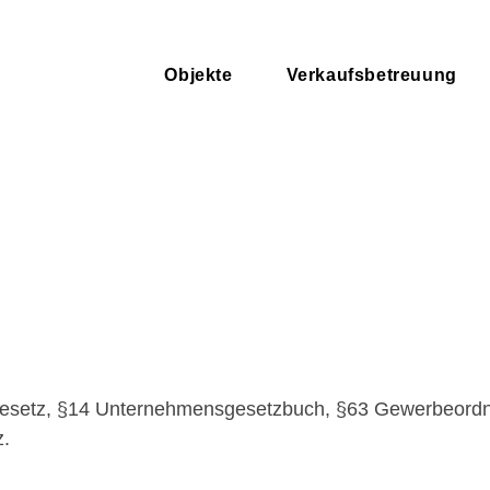
Objekte
Verkaufsbetreuung
 Gesetz, §14 Unternehmensgesetzbuch, §63 Gewerbeord
z.