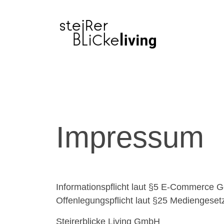
Inhalt
springen
Impressum
Informationspflicht laut §5 E-Commerce
Offenlegungspflicht laut §25 Mediengeset
Steirerblicke Living GmbH