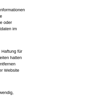
 Informationen
te
he oder
ktdaten im
 Haftung für
eiten hatten
entfernen
er Website
twendig,